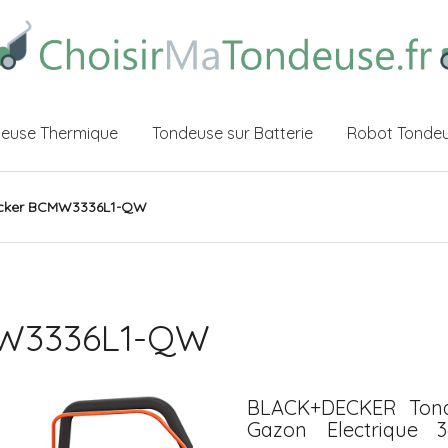
euse Thermique
Tondeuse sur Batterie
Robot Tonde
ecker BCMW3336L1-QW
MW3336L1-QW
BLACK+DECKER Tond
Gazon Electrique 