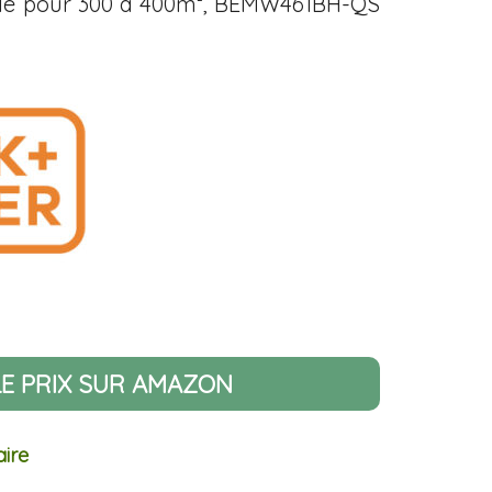
éale pour 300 à 400m², BEMW461BH-QS
LE PRIX SUR AMAZON
aire