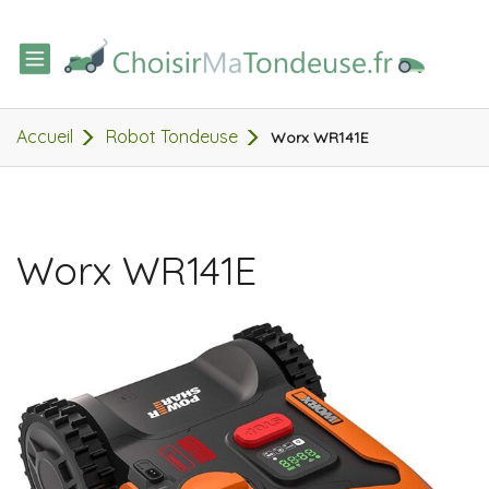
TOGGLE
NAVIGATION
Accueil
Robot Tondeuse
Worx WR141E
Worx WR141E